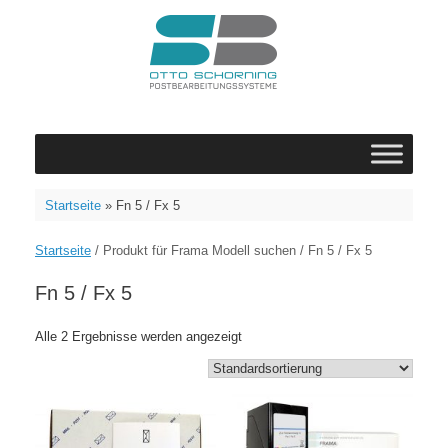
Zum
Inhalt
springen
Startseite
»
Fn 5 / Fx 5
Startseite
/ Produkt für Frama Modell suchen / Fn 5 / Fx 5
Fn 5 / Fx 5
Alle 2 Ergebnisse werden angezeigt